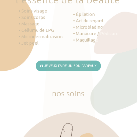
• Soins visage
• Épilation
• Soins corps
• Art du regard
• Massage
• Microblading
• Cellum6 de LPG
• Manucure / Pédicure
• Microdermabrasion
• Maquillage
• Jet peel
JE VEUX FAIRE UN BON CADEAUX
nos
soins