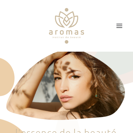
Accueil
Soins
Je veux faire un bon cadeau
Plan d’accès
Prendre RDV
l
'
e
s
s
e
n
c
e
d
e
l
a
b
e
a
u
t
é