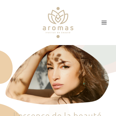
Accueil
Soins
Je veux faire un bon cadeau
Plan d’accès
Prendre RDV
l
'
e
s
s
e
n
c
e
d
e
l
a
b
e
a
u
t
é