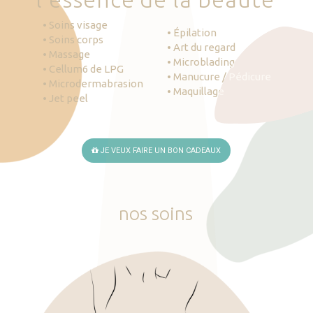
• Soins visage
• Épilation
• Soins corps
• Art du regard
• Massage
• Microblading
• Cellum6 de LPG
• Manucure / Pédicure
• Microdermabrasion
• Maquillage
• Jet peel
JE VEUX FAIRE UN BON CADEAUX
nos
soins