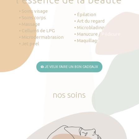
• Soins visage
• Épilation
• Soins corps
• Art du regard
• Massage
• Microblading
• Cellum6 de LPG
• Manucure / Pédicure
• Microdermabrasion
• Maquillage
• Jet peel
JE VEUX FAIRE UN BON CADEAUX
nos
soins