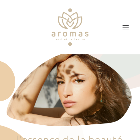
Accueil
Soins
Je veux faire un bon cadeau
Plan d’accès
Prendre RDV
l
'
e
s
s
e
n
c
e
d
e
l
a
b
e
a
u
t
é