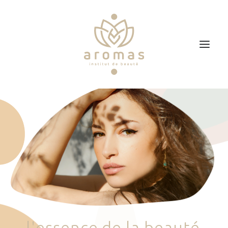
Accueil
Soins
Je veux faire un bon cadeau
Plan d’accès
Prendre RDV
l
'
e
s
s
e
n
c
e
d
e
l
a
b
e
a
u
t
é