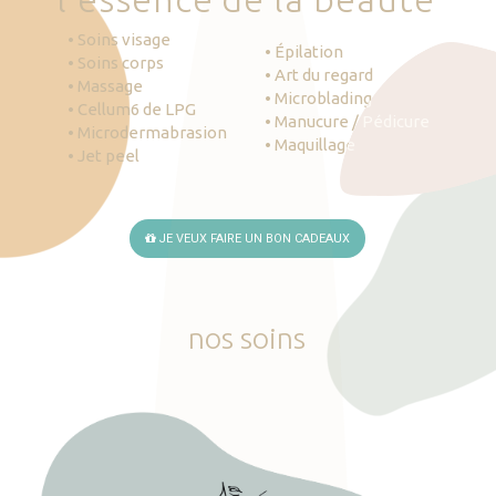
• Soins visage
• Épilation
• Soins corps
• Art du regard
• Massage
• Microblading
• Cellum6 de LPG
• Manucure / Pédicure
• Microdermabrasion
• Maquillage
• Jet peel
JE VEUX FAIRE UN BON CADEAUX
nos
soins