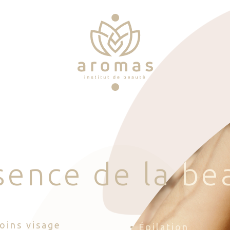
s
e
n
c
e
d
e
l
a
b
e
Soins visage
• Épilation