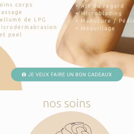
Soins corps
• Art du regard
Massage
• Microblading
Cellum6 de LPG
• Manucure / Pédi
Microdermabrasion
• Maquillage
Jet peel
JE VEUX FAIRE UN BON CADEAUX
nos
soins