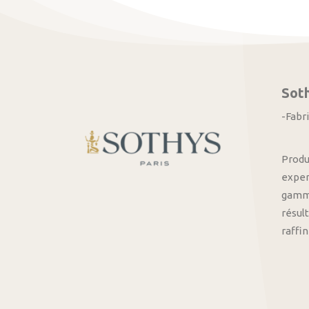
Sot
-Fabr
Produ
exper
gamme
résult
raffi