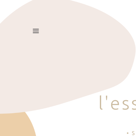
l
'
e
s
• 