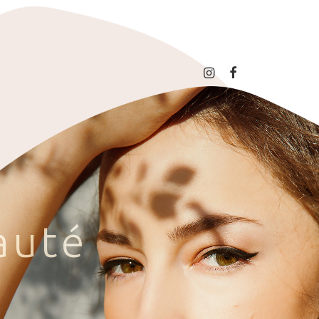
a
u
t
é