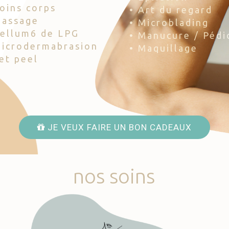
Soins corps
• Art du regard
Massage
• Microblading
Cellum6 de LPG
• Manucure / Pédi
Microdermabrasion
• Maquillage
Jet peel
JE VEUX FAIRE UN BON CADEAUX
nos
soins