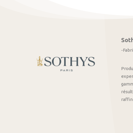
Sot
-Fabr
Produ
exper
gamme
résult
raffi