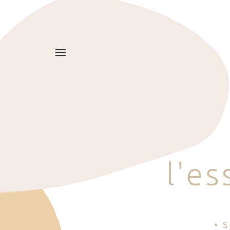
l
'
e
s
• 