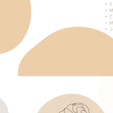
• 
• 
• 
• 
• 