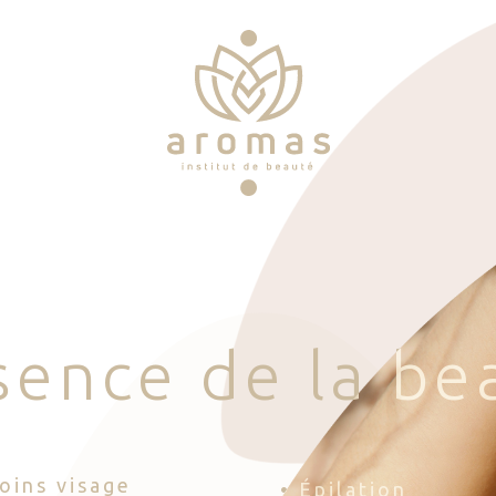
s
e
n
c
e
d
e
l
a
b
e
Soins visage
• Épilation