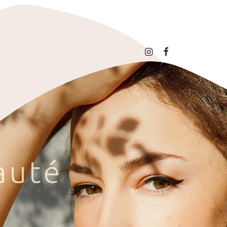
a
u
t
é