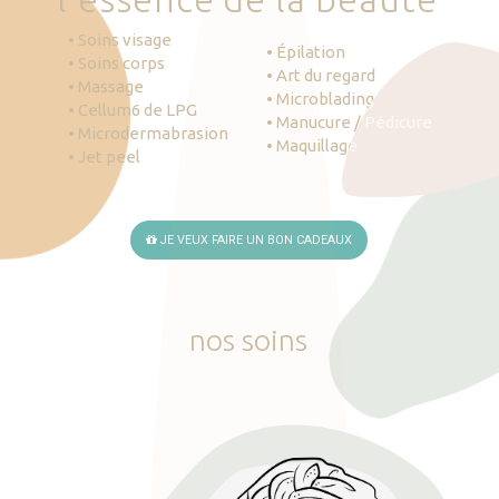
• Soins visage
• Épilation
• Soins corps
• Art du regard
• Massage
• Microblading
• Cellum6 de LPG
• Manucure / Pédicure
• Microdermabrasion
• Maquillage
• Jet peel
JE VEUX FAIRE UN BON CADEAUX
nos
soins