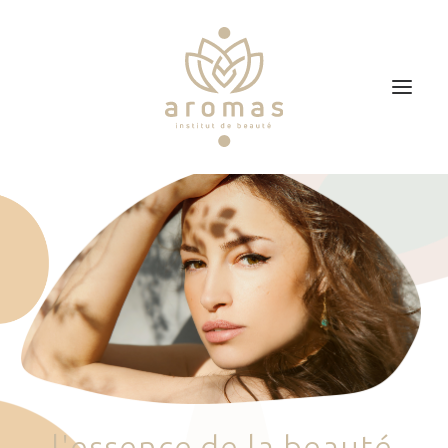
Accueil
Soins
Je veux faire un bon cadeau
Plan d’accès
Prendre RDV
l
'
e
s
s
e
n
c
e
d
e
l
a
b
e
a
u
t
é