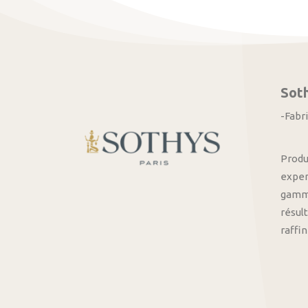
Sot
-Fabr
Produ
exper
gamme
résult
raffi