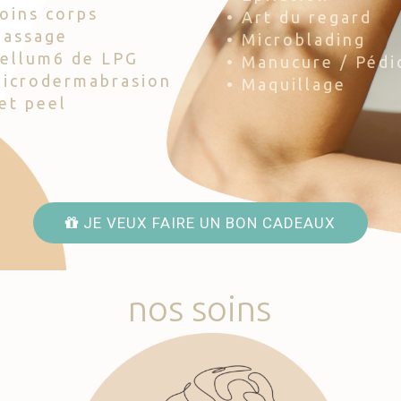
Soins corps
• Art du regard
Massage
• Microblading
Cellum6 de LPG
• Manucure / Pédi
Microdermabrasion
• Maquillage
Jet peel
JE VEUX FAIRE UN BON CADEAUX
nos
soins