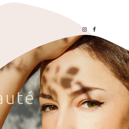
a
u
t
é