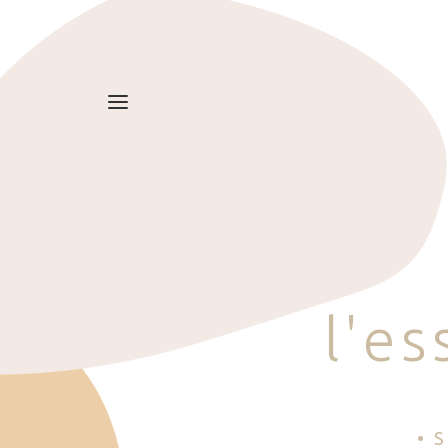
l
'
e
s
• 