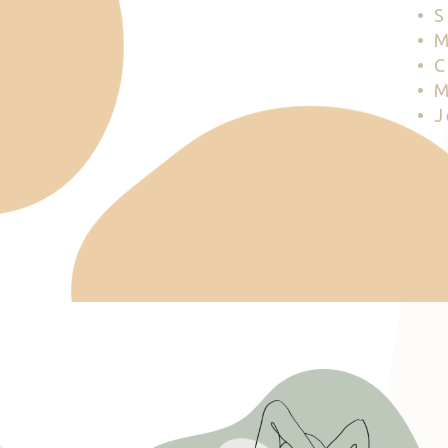
• 
• 
• 
• 
• 