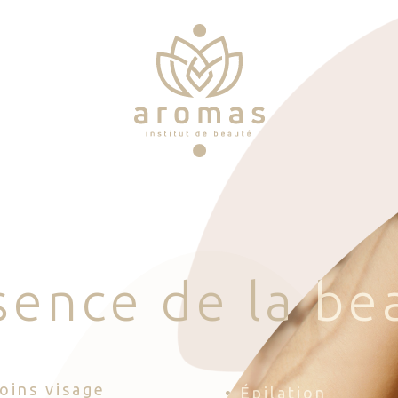
s
e
n
c
e
d
e
l
a
b
e
Soins visage
• Épilation