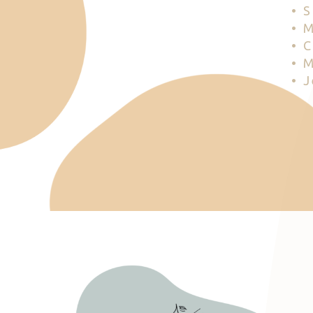
• 
• 
• 
• 
• 