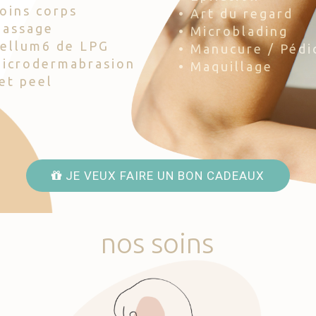
Soins corps
• Art du regard
Massage
• Microblading
Cellum6 de LPG
• Manucure / Pédi
Microdermabrasion
• Maquillage
Jet peel
JE VEUX FAIRE UN BON CADEAUX
nos
soins