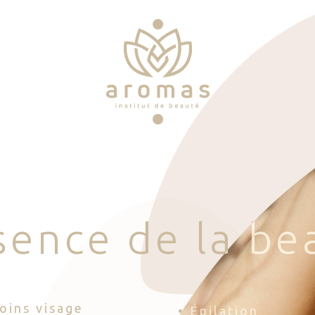
s
e
n
c
e
d
e
l
a
b
e
Soins visage
• Épilation