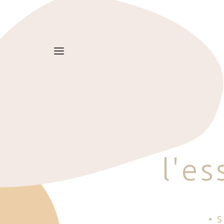
l
'
e
s
• 