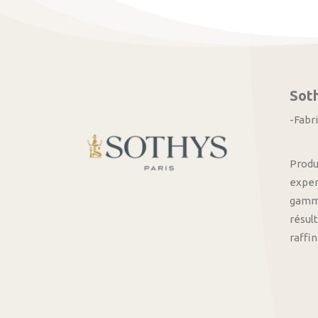
Sot
-Fabr
Produ
exper
gamme
résult
raffi