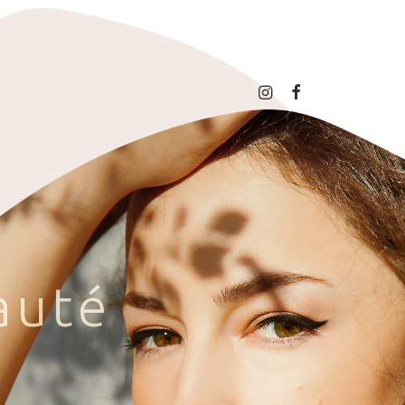
a
u
t
é