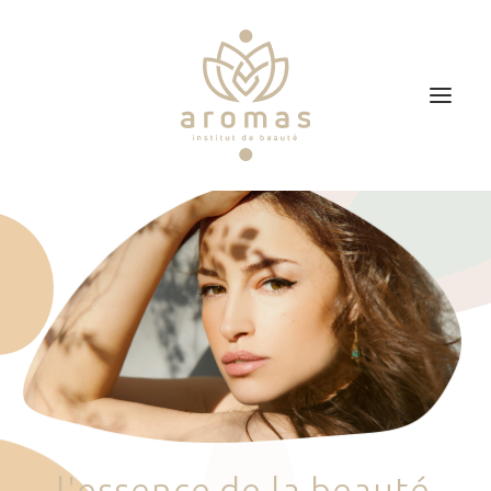
Accueil
Soins
Je veux faire un bon cadeau
Plan d’accès
Prendre RDV
l
'
e
s
s
e
n
c
e
d
e
l
a
b
e
a
u
t
é