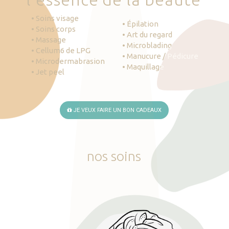
• Soins visage
• Épilation
• Soins corps
• Art du regard
• Massage
• Microblading
• Cellum6 de LPG
• Manucure / Pédicure
• Microdermabrasion
• Maquillage
• Jet peel
JE VEUX FAIRE UN BON CADEAUX
nos
soins