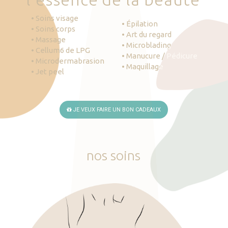
• Soins visage
• Épilation
• Soins corps
• Art du regard
• Massage
• Microblading
• Cellum6 de LPG
• Manucure / Pédicure
• Microdermabrasion
• Maquillage
• Jet peel
JE VEUX FAIRE UN BON CADEAUX
nos
soins