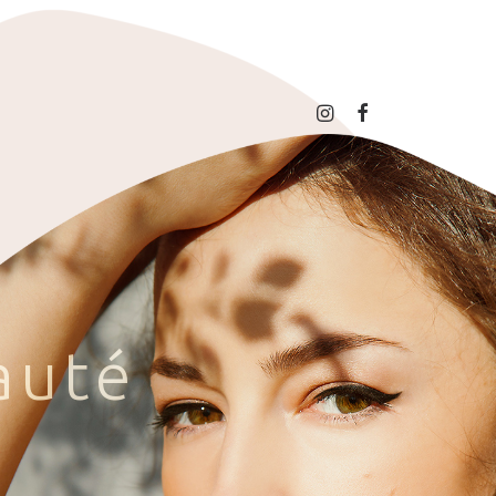
a
u
t
é