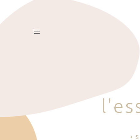
l
'
e
s
• 