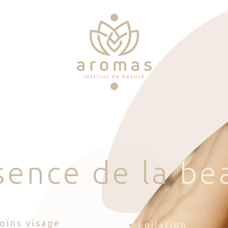
s
e
n
c
e
d
e
l
a
b
e
Soins visage
• Épilation