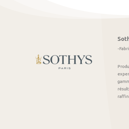
Sot
-Fabr
Produ
exper
gamme
résult
raffi