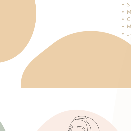
• 
• 
• 
• 
• 