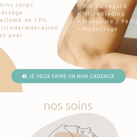
Soins corps
• Art du regard
Massage
• Microblading
Cellum6 de LPG
• Manucure / Pédi
Microdermabrasion
• Maquillage
Jet peel
JE VEUX FAIRE UN BON CADEAUX
nos
soins