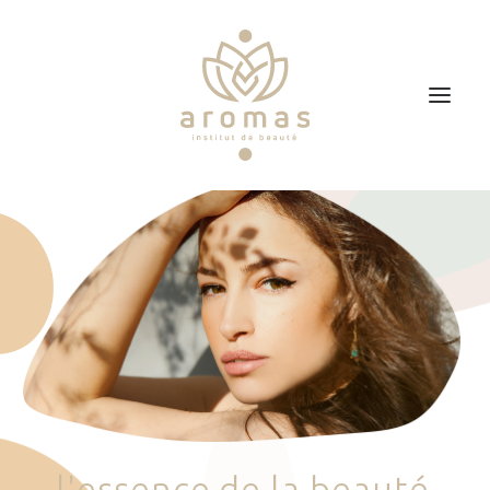
Accueil
Soins
Je veux faire un bon cadeau
Plan d’accès
Prendre RDV
l
'
e
s
s
e
n
c
e
d
e
l
a
b
e
a
u
t
é