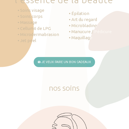
• Soins visage
• Épilation
• Soins corps
• Art du regard
• Massage
• Microblading
• Cellum6 de LPG
• Manucure / Pédicure
• Microdermabrasion
• Maquillage
• Jet peel
JE VEUX FAIRE UN BON CADEAUX
nos
soins