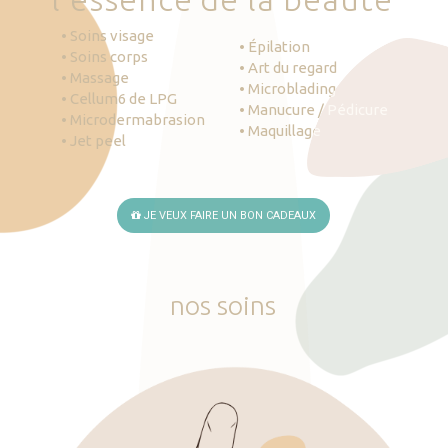
• Soins visage
• Épilation
• Soins corps
• Art du regard
• Massage
• Microblading
• Cellum6 de LPG
• Manucure / Pédicure
• Microdermabrasion
• Maquillage
• Jet peel
JE VEUX FAIRE UN BON CADEAUX
nos
soins