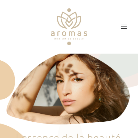
Accueil
Soins
Je veux faire un bon cadeau
Plan d’accès
Prendre RDV
l
'
e
s
s
e
n
c
e
d
e
l
a
b
e
a
u
t
é