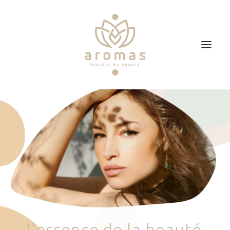
Accueil
Soins
Je veux faire un bon cadeau
Plan d’accès
Prendre RDV
l
'
e
s
s
e
n
c
e
d
e
l
a
b
e
a
u
t
é