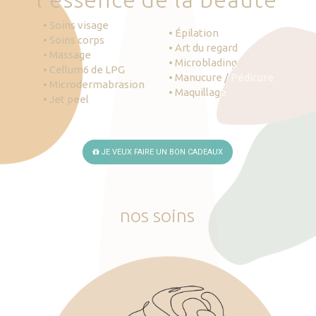
• Soins visage
• Épilation
• Soins corps
• Art du regard
• Massage
• Microblading
• Cellum6 de LPG
• Manucure / Pédicure
• Microdermabrasion
• Maquillage
• Jet peel
JE VEUX FAIRE UN BON CADEAUX
nos
soins