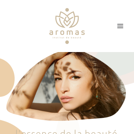
Accueil
Soins
Je veux faire un bon cadeau
Plan d’accès
Prendre RDV
l
'
e
s
s
e
n
c
e
d
e
l
a
b
e
a
u
t
é