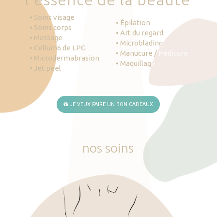
• Soins visage
• Épilation
• Soins corps
• Art du regard
• Massage
• Microblading
• Cellum6 de LPG
• Manucure / Pédicure
• Microdermabrasion
• Maquillage
• Jet peel
JE VEUX FAIRE UN BON CADEAUX
nos
soins