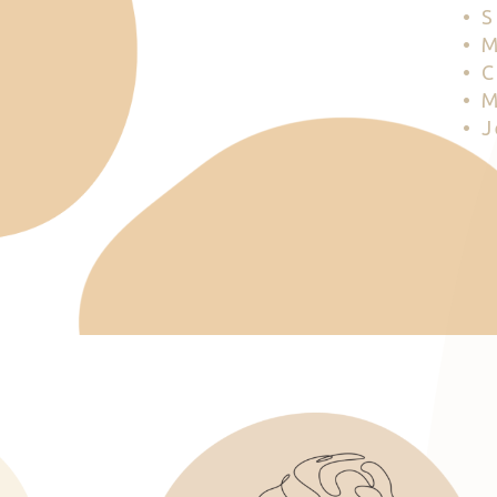
• 
• 
• 
• 
• 