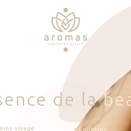
s
e
n
c
e
d
e
l
a
b
e
Soins visage
• Épilation