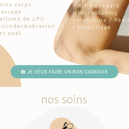
Soins corps
• Art du regard
Massage
• Microblading
Cellum6 de LPG
• Manucure / Pédi
Microdermabrasion
• Maquillage
Jet peel
JE VEUX FAIRE UN BON CADEAUX
nos
soins