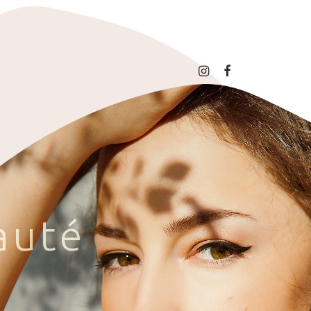
a
u
t
é