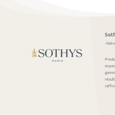
Sot
-Fabr
Produ
exper
gamme
résult
raffi