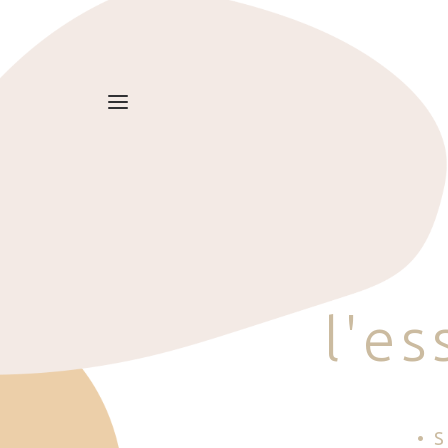
l
'
e
s
• 