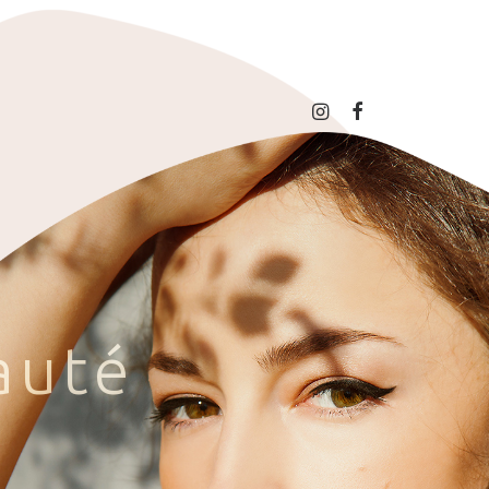
a
u
t
é