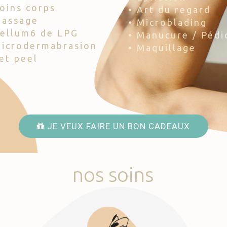
Soins corps
• Art du regard
Massage
• Microblading
Cellum6 de LPG
• Manucure / Pédi
Microdermabrasion
• Maquillage
Jet peel
JE VEUX FAIRE UN BON CADEAUX
nos
soins