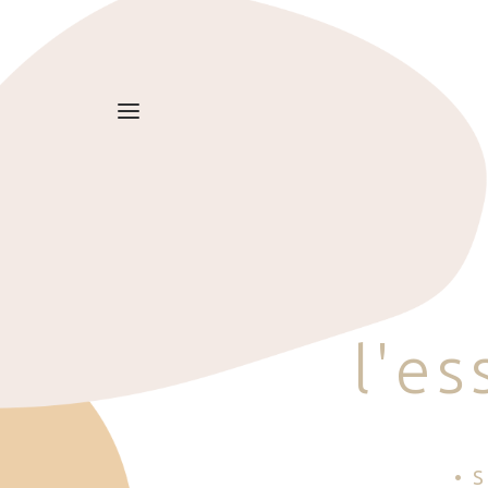
l
'
e
s
• 