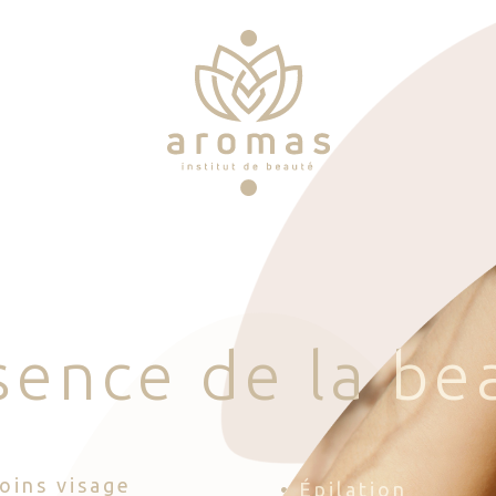
s
e
n
c
e
d
e
l
a
b
e
Soins visage
• Épilation