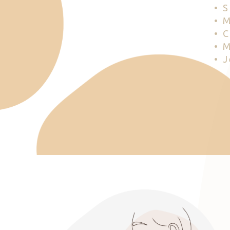
• 
• 
• 
• 
• 