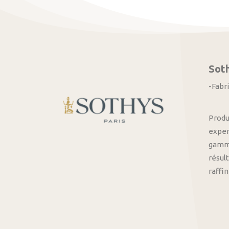
Sot
-Fabr
Produ
exper
gamme
résult
raffi