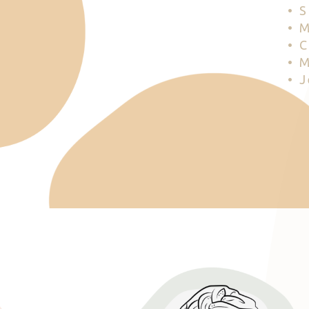
• 
• 
• 
• 
• 