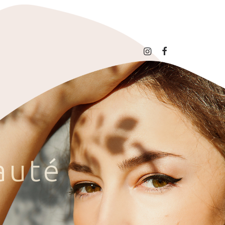
a
u
t
é