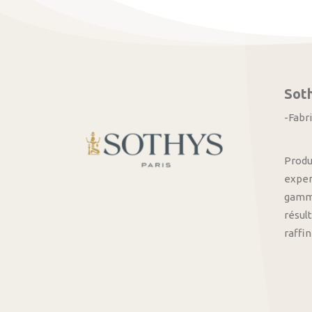
Sot
-Fabr
Produ
exper
gamme
résult
raffi