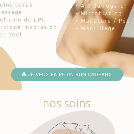
Soins corps
• Art du regard
Massage
• Microblading
Cellum6 de LPG
• Manucure / Pédi
Microdermabrasion
• Maquillage
Jet peel
JE VEUX FAIRE UN BON CADEAUX
nos
soins