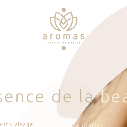
s
e
n
c
e
d
e
l
a
b
e
Soins visage
• Épilation