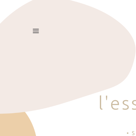
l
'
e
s
• 