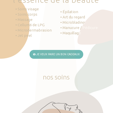
• Soins visage
• Épilation
• Soins corps
• Art du regard
• Massage
• Microblading
• Cellum6 de LPG
• Manucure / Pédicure
• Microdermabrasion
• Maquillage
• Jet peel
JE VEUX FAIRE UN BON CADEAUX
nos
soins