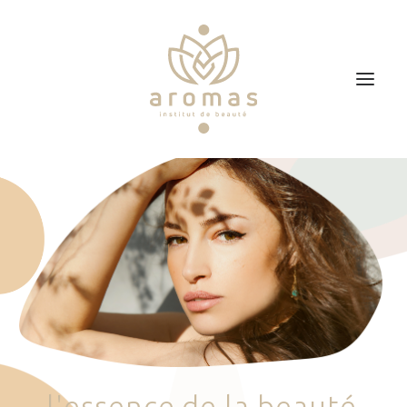
Accueil
Soins
Je veux faire un bon cadeau
Plan d’accès
Prendre RDV
l
'
e
s
s
e
n
c
e
d
e
l
a
b
e
a
u
t
é