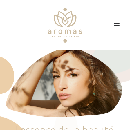
Accueil
Soins
Je veux faire un bon cadeau
Plan d’accès
Prendre RDV
l
'
e
s
s
e
n
c
e
d
e
l
a
b
e
a
u
t
é