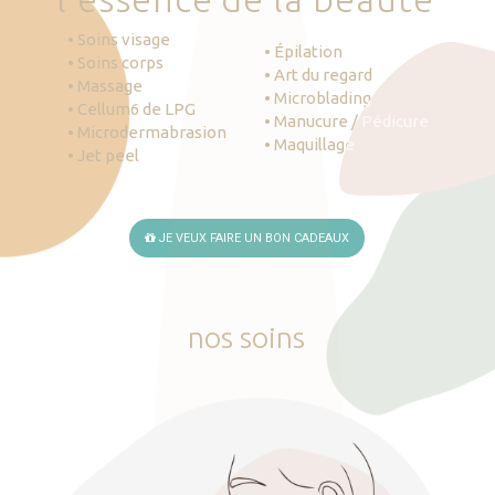
• Soins visage
• Épilation
• Soins corps
• Art du regard
• Massage
• Microblading
• Cellum6 de LPG
• Manucure / Pédicure
• Microdermabrasion
• Maquillage
• Jet peel
JE VEUX FAIRE UN BON CADEAUX
nos
soins