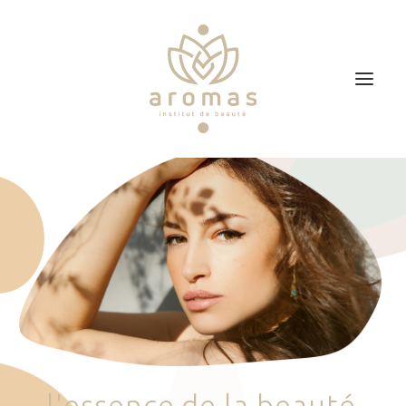
Accueil
Soins
Je veux faire un bon cadeau
Plan d’accès
Prendre RDV
l
'
e
s
s
e
n
c
e
d
e
l
a
b
e
a
u
t
é