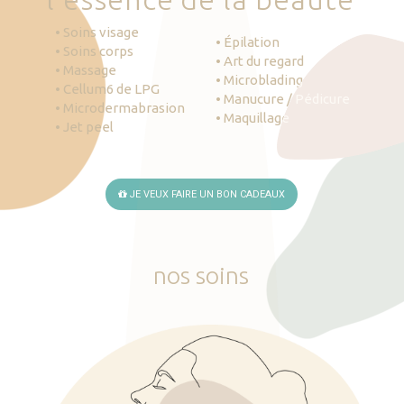
• Soins visage
• Épilation
• Soins corps
• Art du regard
• Massage
• Microblading
• Cellum6 de LPG
• Manucure / Pédicure
• Microdermabrasion
• Maquillage
• Jet peel
JE VEUX FAIRE UN BON CADEAUX
nos
soins