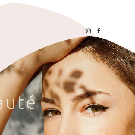
a
u
t
é