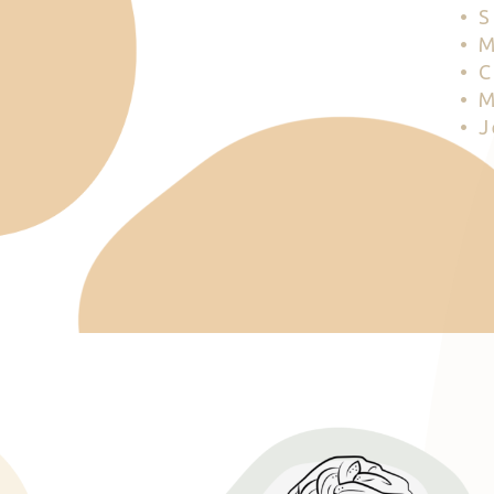
• 
• 
• 
• 
• 