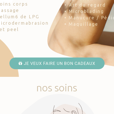
Soins corps
• Art du regard
Massage
• Microblading
Cellum6 de LPG
• Manucure / Pédi
Microdermabrasion
• Maquillage
Jet peel
JE VEUX FAIRE UN BON CADEAUX
nos
soins