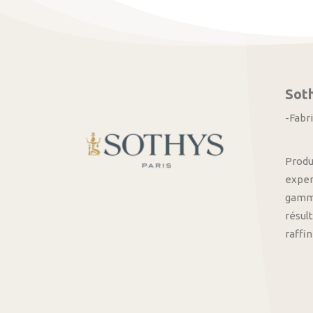
Sot
-Fabr
Produ
exper
gamme
résult
raffi