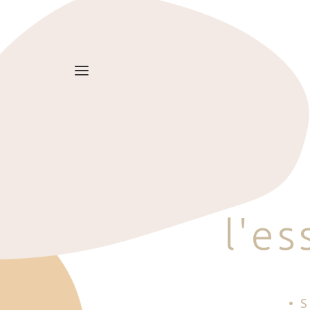
l
'
e
s
• 