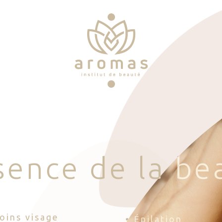
s
e
n
c
e
d
e
l
a
b
e
Soins visage
• Épilation