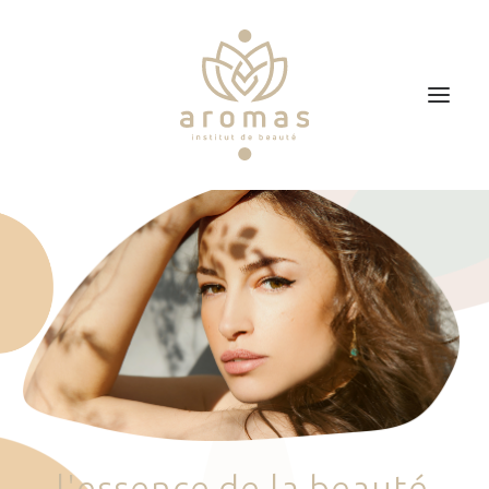
Accueil
Soins
Je veux faire un bon cadeau
Plan d’accès
Prendre RDV
l
'
e
s
s
e
n
c
e
d
e
l
a
b
e
a
u
t
é