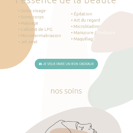
• Soins visage
• Épilation
• Soins corps
• Art du regard
• Massage
• Microblading
• Cellum6 de LPG
• Manucure / Pédicure
• Microdermabrasion
• Maquillage
• Jet peel
JE VEUX FAIRE UN BON CADEAUX
nos
soins