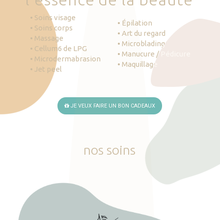
• Soins visage
• Épilation
• Soins corps
• Art du regard
• Massage
• Microblading
• Cellum6 de LPG
• Manucure / Pédicure
• Microdermabrasion
• Maquillage
• Jet peel
JE VEUX FAIRE UN BON CADEAUX
nos
soins