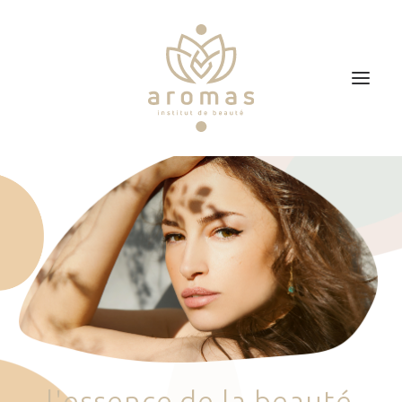
Accueil
Soins
Je veux faire un bon cadeau
Plan d’accès
Prendre RDV
l
'
e
s
s
e
n
c
e
d
e
l
a
b
e
a
u
t
é