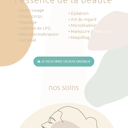
• Soins visage
• Épilation
• Soins corps
• Art du regard
• Massage
• Microblading
• Cellum6 de LPG
• Manucure / Pédicure
• Microdermabrasion
• Maquillage
• Jet peel
JE VEUX FAIRE UN BON CADEAUX
nos
soins