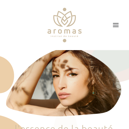
Accueil
Soins
Je veux faire un bon cadeau
Plan d’accès
Prendre RDV
l
'
e
s
s
e
n
c
e
d
e
l
a
b
e
a
u
t
é