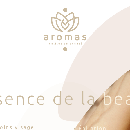
s
e
n
c
e
d
e
l
a
b
e
Soins visage
• Épilation