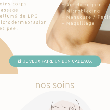
Soins corps
• Art du regard
Massage
• Microblading
Cellum6 de LPG
• Manucure / Pédi
Microdermabrasion
• Maquillage
Jet peel
JE VEUX FAIRE UN BON CADEAUX
nos
soins