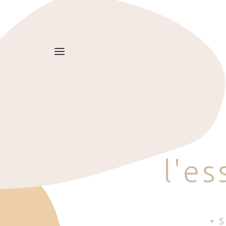
l
'
e
s
• 