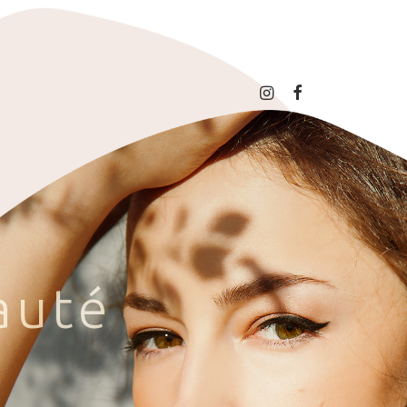
a
u
t
é