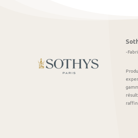
Sot
-Fabr
Produ
exper
gamme
résult
raffi