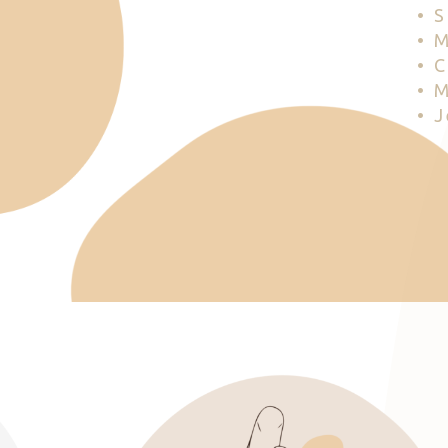
• 
• 
• 
• 
• 