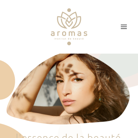
Accueil
Soins
Je veux faire un bon cadeau
Plan d’accès
Prendre RDV
l
'
e
s
s
e
n
c
e
d
e
l
a
b
e
a
u
t
é