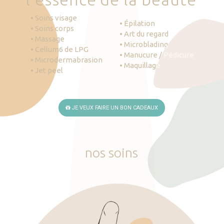
• Soins visage
• Épilation
• Soins corps
• Art du regard
• Massage
• Microblading
• Cellum6 de LPG
• Manucure / Pédicure
• Microdermabrasion
• Maquillage
• Jet peel
JE VEUX FAIRE UN BON CADEAUX
nos
soins