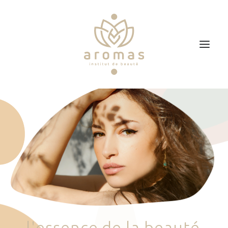
Accueil
Soins
Je veux faire un bon cadeau
Plan d’accès
Prendre RDV
l
'
e
s
s
e
n
c
e
d
e
l
a
b
e
a
u
t
é