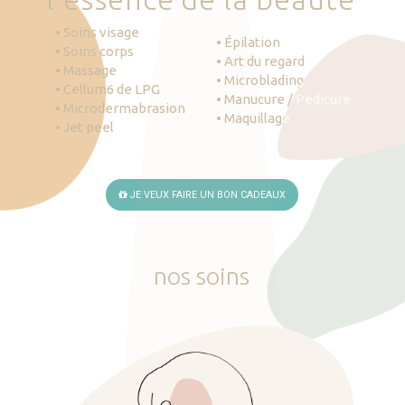
• Soins visage
• Épilation
• Soins corps
• Art du regard
• Massage
• Microblading
• Cellum6 de LPG
• Manucure / Pédicure
• Microdermabrasion
• Maquillage
• Jet peel
JE VEUX FAIRE UN BON CADEAUX
nos
soins