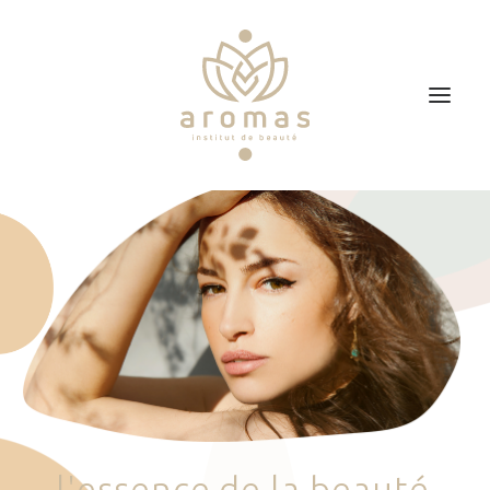
Accueil
Soins
Je veux faire un bon cadeau
Plan d’accès
Prendre RDV
l
'
e
s
s
e
n
c
e
d
e
l
a
b
e
a
u
t
é