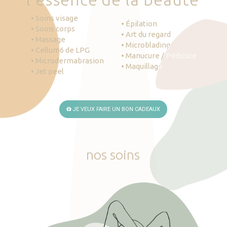
• Soins visage
• Épilation
• Soins corps
• Art du regard
• Massage
• Microblading
• Cellum6 de LPG
• Manucure / Pédicure
• Microdermabrasion
• Maquillage
• Jet peel
JE VEUX FAIRE UN BON CADEAUX
nos
soins