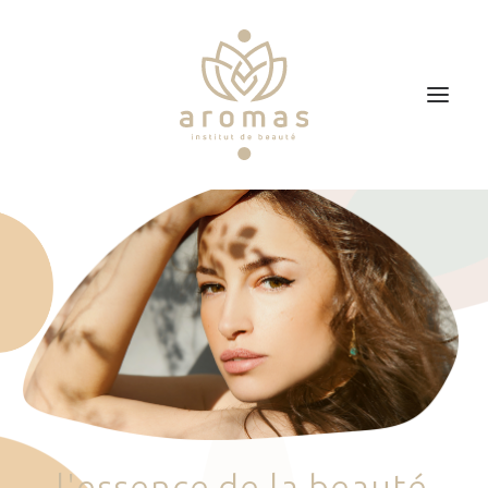
Accueil
Soins
Je veux faire un bon cadeau
Plan d’accès
Prendre RDV
l
'
e
s
s
e
n
c
e
d
e
l
a
b
e
a
u
t
é