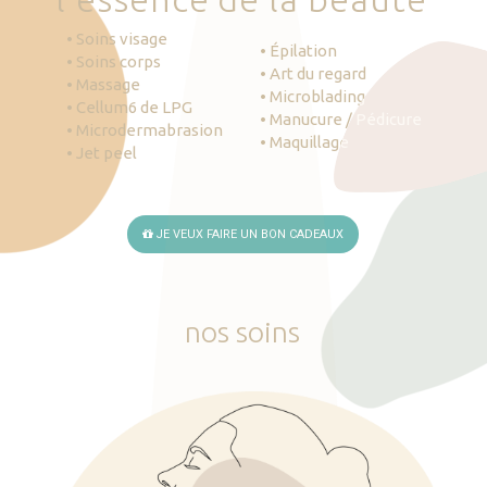
• Soins visage
• Épilation
• Soins corps
• Art du regard
• Massage
• Microblading
• Cellum6 de LPG
• Manucure / Pédicure
• Microdermabrasion
• Maquillage
• Jet peel
JE VEUX FAIRE UN BON CADEAUX
nos
soins