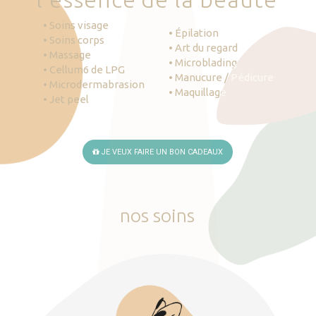
• Soins visage
• Épilation
• Soins corps
• Art du regard
• Massage
• Microblading
• Cellum6 de LPG
• Manucure / Pédicure
• Microdermabrasion
• Maquillage
• Jet peel
JE VEUX FAIRE UN BON CADEAUX
nos
soins