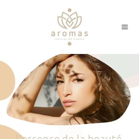
Accueil
Soins
Je veux faire un bon cadeau
Plan d’accès
Prendre RDV
l
'
e
s
s
e
n
c
e
d
e
l
a
b
e
a
u
t
é