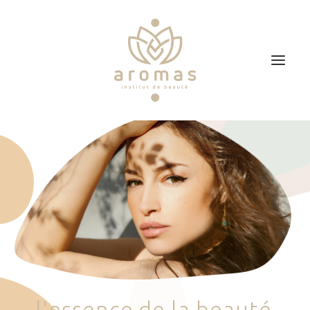
Accueil
Soins
Je veux faire un bon cadeau
Plan d’accès
Prendre RDV
l
'
e
s
s
e
n
c
e
d
e
l
a
b
e
a
u
t
é