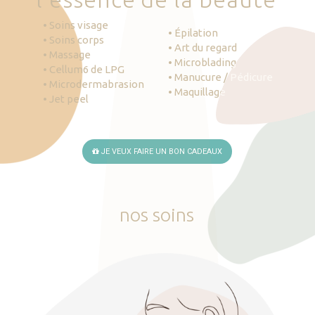
• Soins visage
• Épilation
• Soins corps
• Art du regard
• Massage
• Microblading
• Cellum6 de LPG
• Manucure / Pédicure
• Microdermabrasion
• Maquillage
• Jet peel
JE VEUX FAIRE UN BON CADEAUX
nos
soins