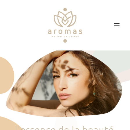
Accueil
Soins
Je veux faire un bon cadeau
Plan d’accès
Prendre RDV
l
'
e
s
s
e
n
c
e
d
e
l
a
b
e
a
u
t
é