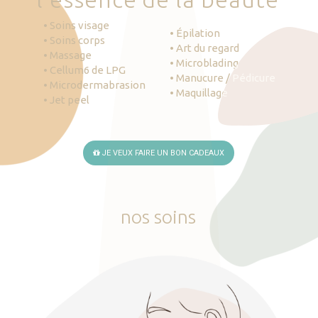
• Soins visage
• Épilation
• Soins corps
• Art du regard
• Massage
• Microblading
• Cellum6 de LPG
• Manucure / Pédicure
• Microdermabrasion
• Maquillage
• Jet peel
JE VEUX FAIRE UN BON CADEAUX
nos
soins