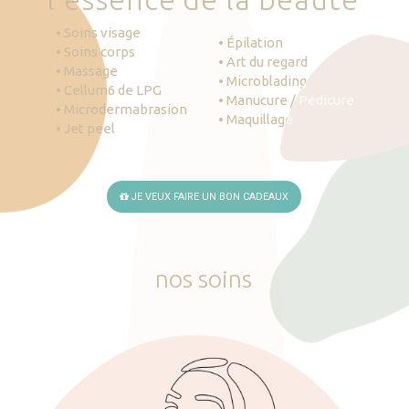
• Soins visage
• Épilation
• Soins corps
• Art du regard
• Massage
• Microblading
• Cellum6 de LPG
• Manucure / Pédicure
• Microdermabrasion
• Maquillage
• Jet peel
JE VEUX FAIRE UN BON CADEAUX
nos
soins