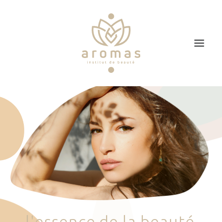
Accueil
Soins
Je veux faire un bon cadeau
Plan d’accès
Prendre RDV
l
'
e
s
s
e
n
c
e
d
e
l
a
b
e
a
u
t
é