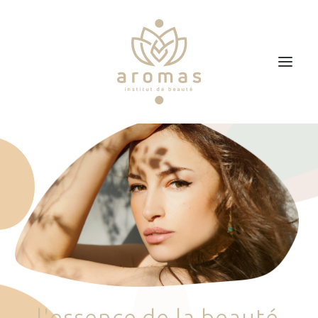
Accueil
Soins
Je veux faire un bon cadeau
Plan d’accès
Prendre RDV
l
'
e
s
s
e
n
c
e
d
e
l
a
b
e
a
u
t
é