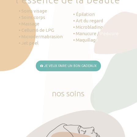
• Soins visage
• Épilation
• Soins corps
• Art du regard
• Massage
• Microblading
• Cellum6 de LPG
• Manucure / Pédicure
• Microdermabrasion
• Maquillage
• Jet peel
JE VEUX FAIRE UN BON CADEAUX
nos
soins