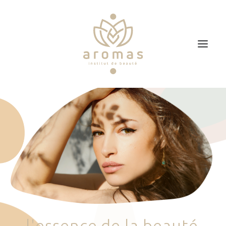
Accueil
Soins
Je veux faire un bon cadeau
Plan d’accès
Prendre RDV
l
'
e
s
s
e
n
c
e
d
e
l
a
b
e
a
u
t
é