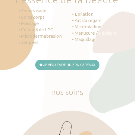
• Soins visage
• Épilation
• Soins corps
• Art du regard
• Massage
• Microblading
• Cellum6 de LPG
• Manucure / Pédicure
• Microdermabrasion
• Maquillage
• Jet peel
JE VEUX FAIRE UN BON CADEAUX
nos
soins