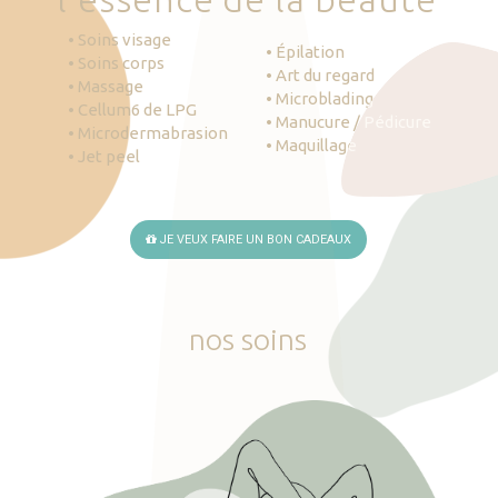
• Soins visage
• Épilation
• Soins corps
• Art du regard
• Massage
• Microblading
• Cellum6 de LPG
• Manucure / Pédicure
• Microdermabrasion
• Maquillage
• Jet peel
JE VEUX FAIRE UN BON CADEAUX
nos
soins