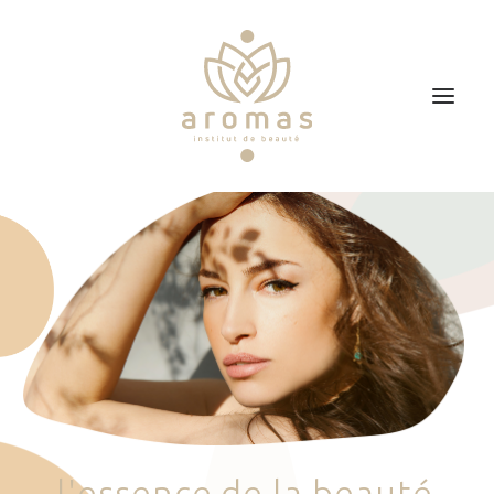
Accueil
Soins
Je veux faire un bon cadeau
Plan d’accès
Prendre RDV
l
'
e
s
s
e
n
c
e
d
e
l
a
b
e
a
u
t
é