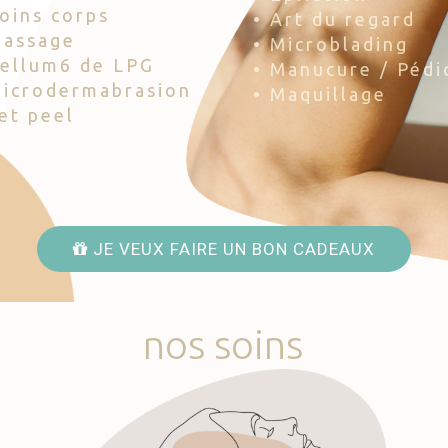
Soins corps
• Art du regard
Massage
• Microblading
Cellum6 de LPG
• Manucure / Pédi
Microdermabrasion
• Maquillage
Jet peel
JE VEUX FAIRE UN BON CADEAUX
nos
soins