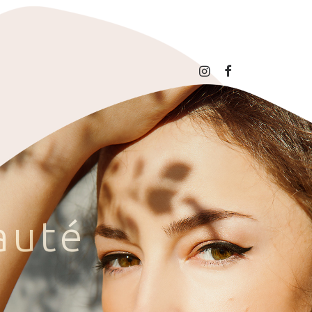
a
u
t
é