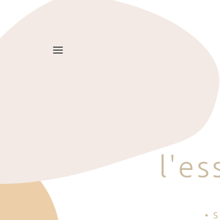
l
'
e
s
• 