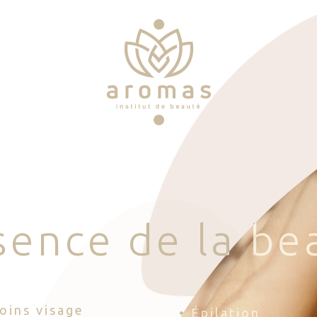
s
e
n
c
e
d
e
l
a
b
e
Soins visage
• Épilation