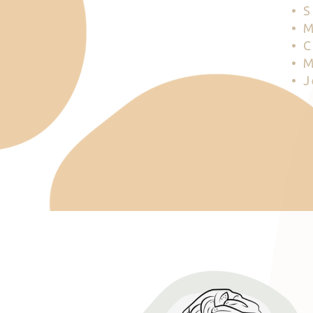
• 
• 
• 
• 
• 