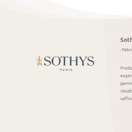
Sot
-Fabr
Produ
exper
gamme
résult
raffi