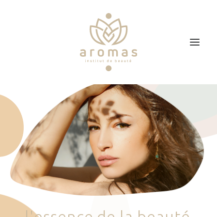
Accueil
Soins
Je veux faire un bon cadeau
Plan d’accès
Prendre RDV
l
'
e
s
s
e
n
c
e
d
e
l
a
b
e
a
u
t
é