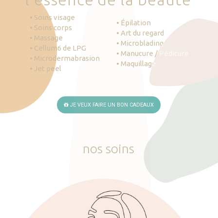
• Soins visage
• Épilation
• Soins corps
• Art du regard
• Massage
• Microblading
• Cellum6 de LPG
• Manucure / Pédicure
• Microdermabrasion
• Maquillage
• Jet peel
JE VEUX FAIRE UN BON CADEAUX
nos
soins