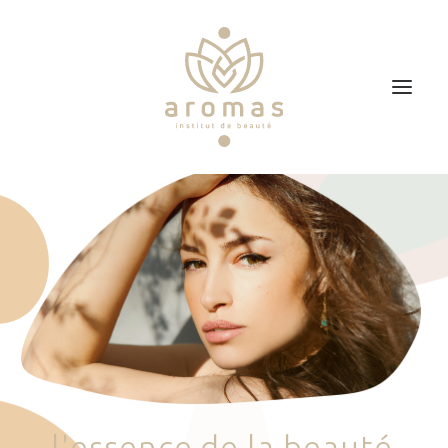
Accueil
Soins
Je veux faire un bon cadeau
Plan d’accès
Prendre RDV
l
'
e
s
s
e
n
c
e
d
e
l
a
b
e
a
u
t
é