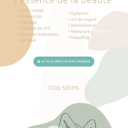
• Soins visage
• Épilation
• Soins corps
• Art du regard
• Massage
• Microblading
• Cellum6 de LPG
• Manucure / Pédicure
• Microdermabrasion
• Maquillage
• Jet peel
JE VEUX FAIRE UN BON CADEAUX
nos
soins