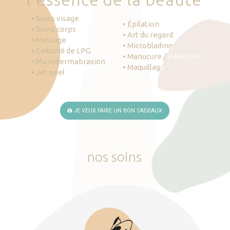
• Soins visage
• Épilation
• Soins corps
• Art du regard
• Massage
• Microblading
• Cellum6 de LPG
• Manucure / Pédicure
• Microdermabrasion
• Maquillage
• Jet peel
JE VEUX FAIRE UN BON CADEAUX
nos
soins