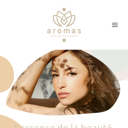
Accueil
Soins
Je veux faire un bon cadeau
Plan d’accès
Prendre RDV
l
'
e
s
s
e
n
c
e
d
e
l
a
b
e
a
u
t
é