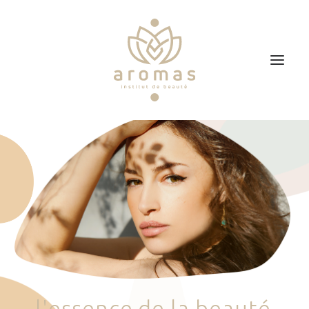
Accueil
Soins
Je veux faire un bon cadeau
Plan d’accès
Prendre RDV
l
'
e
s
s
e
n
c
e
d
e
l
a
b
e
a
u
t
é