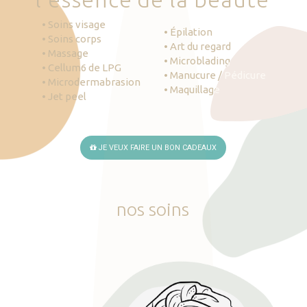
• Soins visage
• Épilation
• Soins corps
• Art du regard
• Massage
• Microblading
• Cellum6 de LPG
• Manucure / Pédicure
• Microdermabrasion
• Maquillage
• Jet peel
JE VEUX FAIRE UN BON CADEAUX
nos
soins