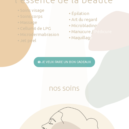
• Soins visage
• Épilation
• Soins corps
• Art du regard
• Massage
• Microblading
• Cellum6 de LPG
• Manucure / Pédicure
• Microdermabrasion
• Maquillage
• Jet peel
JE VEUX FAIRE UN BON CADEAUX
nos
soins