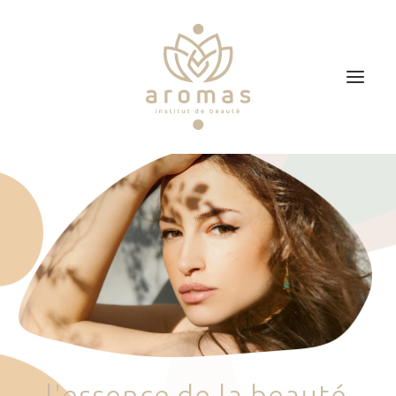
Accueil
Soins
Je veux faire un bon cadeau
Plan d’accès
Prendre RDV
l
'
e
s
s
e
n
c
e
d
e
l
a
b
e
a
u
t
é