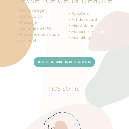
• Soins visage
• Épilation
• Soins corps
• Art du regard
• Massage
• Microblading
• Cellum6 de LPG
• Manucure / Pédicure
• Microdermabrasion
• Maquillage
• Jet peel
JE VEUX FAIRE UN BON CADEAUX
nos
soins