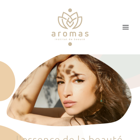
Accueil
Soins
Je veux faire un bon cadeau
Plan d’accès
Prendre RDV
l
'
e
s
s
e
n
c
e
d
e
l
a
b
e
a
u
t
é