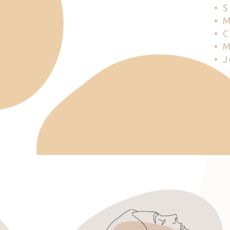
• 
• 
• 
• 
• 