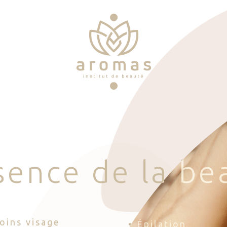
s
e
n
c
e
d
e
l
a
b
e
Soins visage
• Épilation