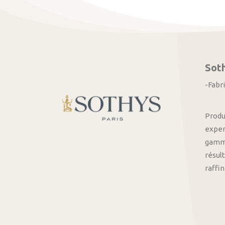
Sot
-Fabr
Produ
exper
gamme
résult
raffi