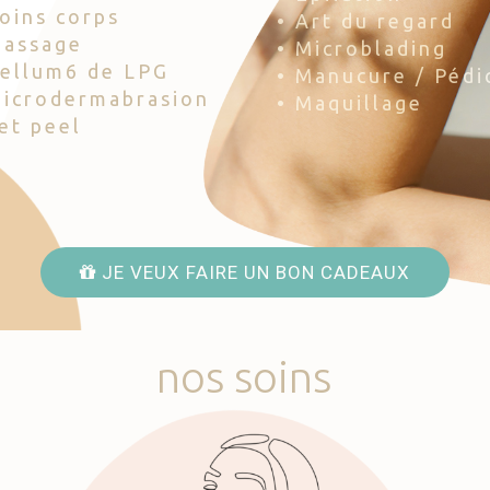
Soins corps
• Art du regard
Massage
• Microblading
Cellum6 de LPG
• Manucure / Pédi
Microdermabrasion
• Maquillage
Jet peel
JE VEUX FAIRE UN BON CADEAUX
nos
soins