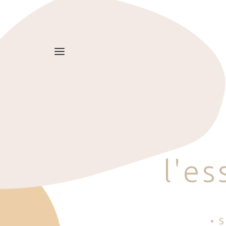
l
'
e
s
• 