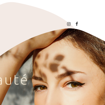
a
u
t
é