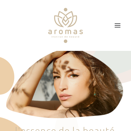
Accueil
Soins
Je veux faire un bon cadeau
Plan d’accès
Prendre RDV
l
'
e
s
s
e
n
c
e
d
e
l
a
b
e
a
u
t
é