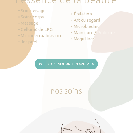
• Soins visage
• Épilation
• Soins corps
• Art du regard
• Massage
• Microblading
• Cellum6 de LPG
• Manucure / Pédicure
• Microdermabrasion
• Maquillage
• Jet peel
JE VEUX FAIRE UN BON CADEAUX
nos
soins