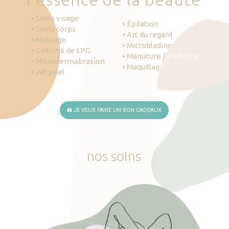
• Soins visage
• Épilation
• Soins corps
• Art du regard
• Massage
• Microblading
• Cellum6 de LPG
• Manucure / Pédicure
• Microdermabrasion
• Maquillage
• Jet peel
JE VEUX FAIRE UN BON CADEAUX
nos
soins