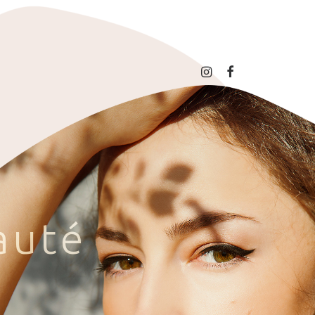
a
u
t
é