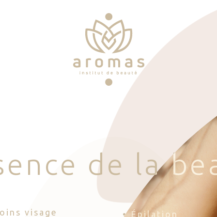
s
e
n
c
e
d
e
l
a
b
e
Soins visage
• Épilation