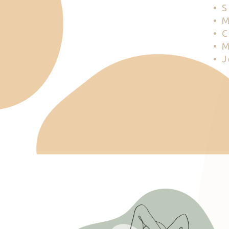
• 
• 
• 
• 
• 