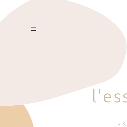
l
'
e
s
• 