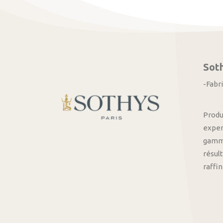
Sot
-Fabr
Produ
exper
gamme
résult
raffi