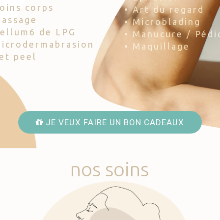
Soins corps
• Art du regard
Massage
• Microblading
Cellum6 de LPG
• Manucure / Pédi
Microdermabrasion
• Maquillage
Jet peel
JE VEUX FAIRE UN BON CADEAUX
nos
soins