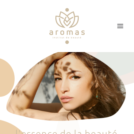
Accueil
Soins
Je veux faire un bon cadeau
Plan d’accès
Prendre RDV
l
'
e
s
s
e
n
c
e
d
e
l
a
b
e
a
u
t
é