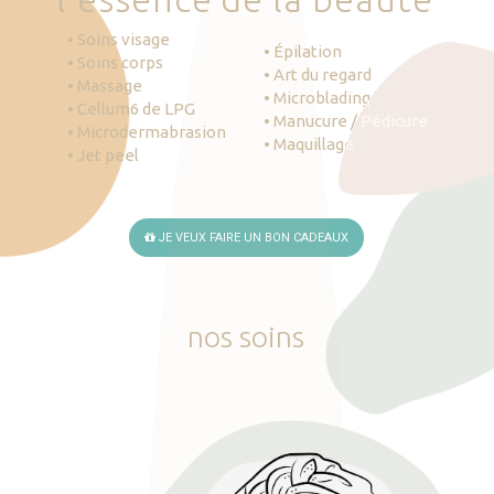
• Soins visage
• Épilation
• Soins corps
• Art du regard
• Massage
• Microblading
• Cellum6 de LPG
• Manucure / Pédicure
• Microdermabrasion
• Maquillage
• Jet peel
JE VEUX FAIRE UN BON CADEAUX
nos
soins